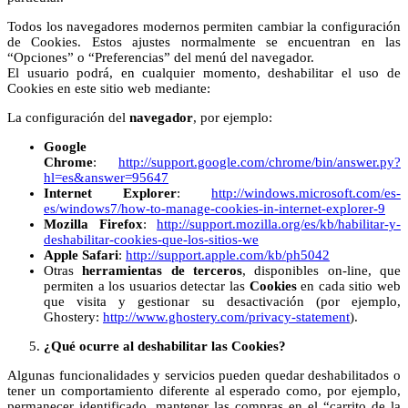
Todos los navegadores modernos permiten cambiar la configuración
de Cookies. Estos ajustes normalmente se encuentran en las
“Opciones” o “Preferencias” del menú del navegador.
El usuario podrá, en cualquier momento, deshabilitar el uso de
Cookies en este sitio web mediante:
La configuración del
navegador
, por ejemplo:
Google
Chrome
:
http://support.google.com/chrome/bin/answer.py?
hl=es&answer=95647
Internet Explorer
:
http://windows.microsoft.com/es-
es/windows7/how-to-manage-cookies-in-internet-explorer-9
Mozilla Firefox
:
http://support.mozilla.org/es/kb/habilitar-y-
deshabilitar-cookies-que-los-sitios-we
Apple Safari
:
http://support.apple.com/kb/ph5042
Otras
herramientas de terceros
, disponibles on-line, que
permiten a los usuarios detectar las
Cookies
en cada sitio web
que visita y gestionar su desactivación (por ejemplo,
Ghostery:
http://www.ghostery.com/privacy-statement
).
¿Qué ocurre al deshabilitar las Cookies?
Algunas funcionalidades y servicios pueden quedar deshabilitados o
tener un comportamiento diferente al esperado como, por ejemplo,
permanecer identificado, mantener las compras en el “carrito de la