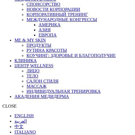
СПОНСОРСТВО
НОВОСТИ КОРПОРАЦИИ
КОРПОРАТИВНЫЙ ТРЕНИНГ
МЕЖДУНАРОДНЫЕ КОНГРЕССЫ
АМЕРИКА
АЗИЯ
ЕВРОПА
ME & MY SKIN
ПРОДУКТЫ
РУТИНА КРАСОТЫ
КОУЧИНГ: ЗДОРОВЬЕ И БЛАГОПОЛУЧИЕ
КЛИНИКА
ЦЕНТР WELLNESS
ЛИЦО
ТЕЛО
САЛОН СТИЛЯ
МАССАЖ
ИНДИВИДУАЛЬНАЯ ТРЕНИРОВКА
АКАДЕНИЯ МЕДИДЕРМА
CLOSE
ENGLISH
العربية
中文
ITALIANO