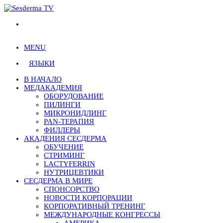
MENU
ЯЗЫКИ
В НАЧАЛО
МЕДАКAДЕМИЯ
ОБОРУДОВАНИЕ
ПИЛИНГИ
МИКРОНИДЛИНГ
PAN-ТЕРАПИЯ
ФИЛЛЕРЫ
АКАДЕНИЯ СЕСДЕРМА
ОБУЧЕНИЕ
СТРИМИНГ
LACTYFERRIN
НУТРИЦЕВТИКИ
СЕСДЕРМА В МИРЕ
СПОНСОРСТВО
НОВОСТИ КОРПОРАЦИИ
КОРПОРАТИВНЫЙ ТРЕНИНГ
МЕЖДУНАРОДНЫЕ КОНГРЕССЫ