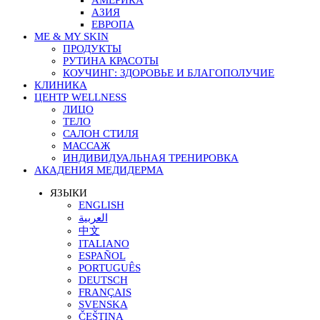
АМЕРИКА
АЗИЯ
ЕВРОПА
ME & MY SKIN
ПРОДУКТЫ
РУТИНА КРАСОТЫ
КОУЧИНГ: ЗДОРОВЬЕ И БЛАГОПОЛУЧИЕ
КЛИНИКА
ЦЕНТР WELLNESS
ЛИЦО
ТЕЛО
САЛОН СТИЛЯ
МАССАЖ
ИНДИВИДУАЛЬНАЯ ТРЕНИРОВКА
АКАДЕНИЯ МЕДИДЕРМА
ЯЗЫКИ
ENGLISH
العربية
中文
ITALIANO
ESPAÑOL
PORTUGUÊS
DEUTSCH
FRANÇAIS
SVENSKA
ČEŠTINA