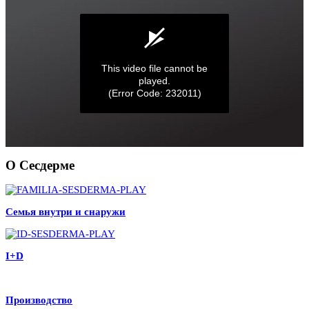
О Сесдерме
Семья внутри и снаружи
I+D
Производство