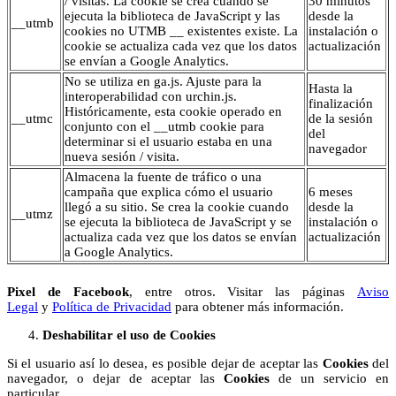
/ visitas. La cookie se crea cuando se
30 minutos
ejecuta la biblioteca de JavaScript y las
desde la
__utmb
cookies no UTMB __ existentes existe. La
instalación o
cookie se actualiza cada vez que los datos
actualización
se envían a Google Analytics.
No se utiliza en ga.js. Ajuste para la
Hasta la
interoperabilidad con urchin.js.
finalización
Históricamente, esta cookie operado en
__utmc
de la sesión
conjunto con el __utmb cookie para
del
determinar si el usuario estaba en una
navegador
nueva sesión / visita.
Almacena la fuente de tráfico o una
campaña que explica cómo el usuario
6 meses
llegó a su sitio. Se crea la cookie cuando
desde la
__utmz
se ejecuta la biblioteca de JavaScript y se
instalación o
actualiza cada vez que los datos se envían
actualización
a Google Analytics.
Pixel de Facebook
, entre otros. Visitar las páginas
Aviso
Legal
y
Política de Privacidad
para obtener más información.
Deshabilitar el uso de Cookies
Si el usuario así lo desea, es posible dejar de aceptar las
Cookies
del
navegador, o dejar de aceptar las
Cookies
de un servicio en
particular.